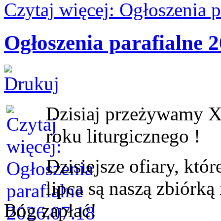
Czytaj więcej: Ogłoszenia 
Ogłoszenia parafialne 2
Dzisiaj przeżywamy X
roku liturgicznego !
Dzisiejsze ofiary, któ
lipca są naszą zbiórką
Bóg zapłać!