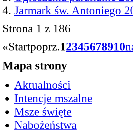
Jarmark św. Antoniego 2
Strona 1 z 186
«
Start
poprz.
1
2
3
4
5
6
7
8
9
10
n
Mapa strony
Aktualności
Intencje mszalne
Msze święte
Nabożeństwa