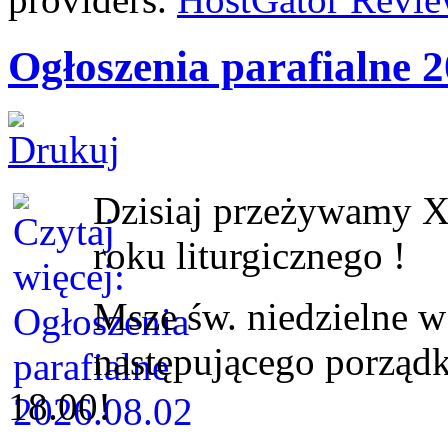
Ogłoszenia parafialne 2
Dzisiaj przeżywamy X
roku liturgicznego !
Msze św. niedzielne 
następującego porząd
18.00
!