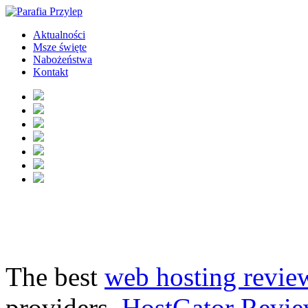
Aktualności
Msze święte
Nabożeństwa
Kontakt
The best
web hosting revie
providers.
HostGator Revie