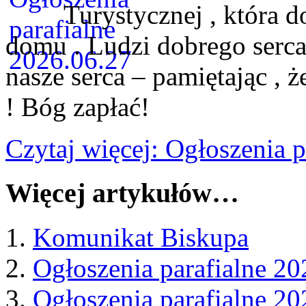
Turystycznej , która 
domu . Ludzi dobrego serc
nasze serca – pamiętając , 
! Bóg zapłać!
Czytaj więcej: Ogłoszenia 
Więcej artykułów…
Komunikat Biskupa
Ogłoszenia parafialne 20
Ogłoszenia parafialne 20