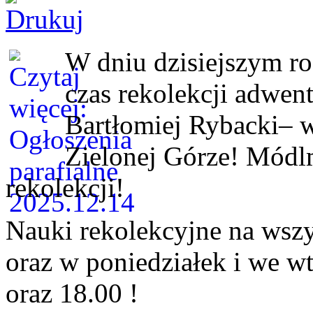
W dniu dzisiejszym
r
czas rekolekcji adwe
Bartłomiej Rybacki
– w
Zielonej Górze!
Módlm
rekolekcji!
Nauki rekolekcyjne na wsz
oraz
w poniedziałek
i
we wt
oraz 18.00 !