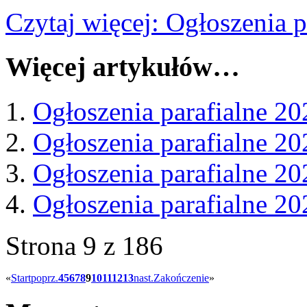
Czytaj więcej: Ogłoszenia 
Więcej artykułów…
Ogłoszenia parafialne 20
Ogłoszenia parafialne 20
Ogłoszenia parafialne 20
Ogłoszenia parafialne 20
Strona 9 z 186
«
Start
poprz.
4
5
6
7
8
9
10
11
12
13
nast.
Zakończenie
»