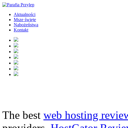
Aktualności
Msze święte
Nabożeństwa
Kontakt
The best
web hosting revie
providers.
HostGator Revie