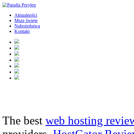
Aktualności
Msze święte
Nabożeństwa
Kontakt
The best
web hosting revie
providers.
HostGator Revie