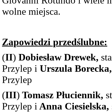
Giovanni Rotundo i wiele i
wolne miejsca.
Zapowiedzi przedślubne:
(
II
)
Dobiesław Drewek,
st
Przylep i
Urszula Borecka
Przylep
(
III
)
Tomasz Płuciennik,
s
Przylep i
Anna Ciesielska,