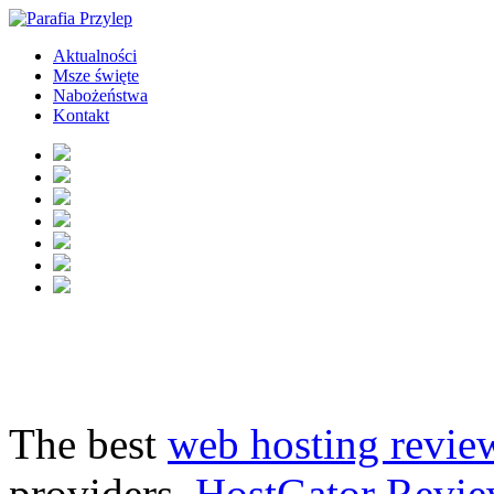
Aktualności
Msze święte
Nabożeństwa
Kontakt
The best
web hosting revie
providers.
HostGator Revie