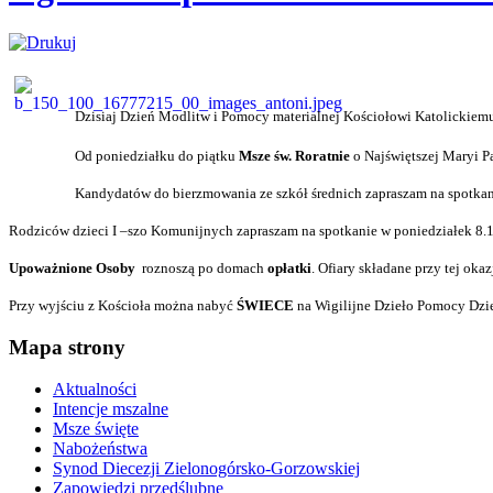
Dzisiaj Dzień Modlitw i Pomocy materialnej Kościołowi Katolickiem
Od poniedziałku do piątku
Msze św. Roratnie
o Najświętszej Maryi P
Kandydatów do bierzmowania ze szkół średnich zapraszam na spotkani
Rodziców dzieci I –szo Komunijnych zapraszam na spotkanie w poniedziałek 8.1
Upoważnione Osoby
roznoszą po domach
opłatki
. Ofiary składane przy tej ok
Przy wyjściu z Kościoła można nabyć
ŚWIECE
na Wigilijne Dzieło Pomocy Dz
Mapa strony
Aktualności
Intencje mszalne
Msze święte
Nabożeństwa
Synod Diecezji Zielonogórsko-Gorzowskiej
Zapowiedzi przedślubne