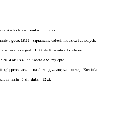
u na Wschodzie – zbiórka do puszek.
annie o
godz. 18.00
–zapraszamy dzieci, młodzież i dorosłych.
e w czwartek o godz. 18.00 do Kościoła w Przylepie.
2.2014 ok.18.40 do Kościoła w Przylepie.
azji będą przeznaczone na elewację zewnętrzną nowego Kościoła.
ieciom:
mała– 5 zł
.,
duża – 12 zł.