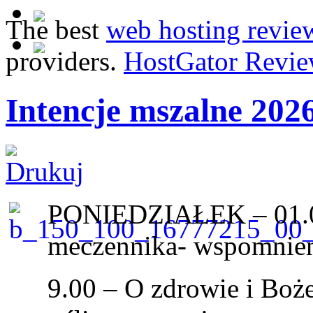
The best
web hosting revie
providers.
HostGator Revie
Intencje mszalne 202
PONIEDZIAŁEK – 01.06
meczennika- wspomnie
9.00 – O zdrowie i Boż