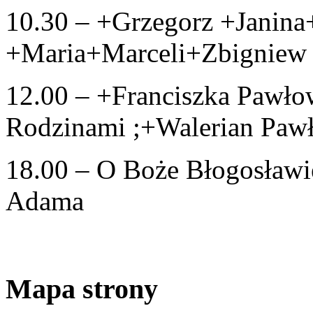
10.30 – +Grzegorz +Janina
+Maria+Marceli+Zbigniew
12.00 – +Franciszka Pawłow
Rodzinami ;+Walerian Pawło
18.00 – O Boże Błogosławie
Adama
Mapa strony