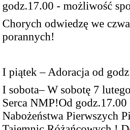
godz.17.00 -
możliwość
spo
Chorych odwiedzę we czwar
porannych!
I
piątek
–
Adoracja od godz
I
sobota
–
W sobotę
7 luteg
Serca NMP!
Od
godz.
17.00
Nabożeństwa Pierwszych Pi
Tajemnic Różańcowych !
D