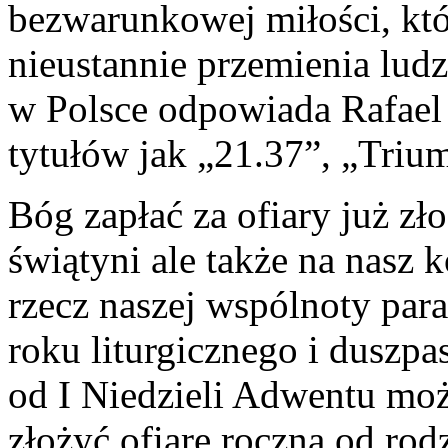
bezwarunkowej miłości, któ
nieustannie przemienia ludz
w Polsce odpowiada Rafael 
tytułów jak „21.37”, „Trium
Bóg zapłać za ofiary już zł
świątyni ale także na nasz ko
rzecz naszej wspólnoty para
roku liturgicznego i duszpa
od I Niedzieli Adwentu mo
złożyć
ofiarę roczną od rod