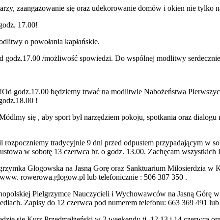
zy, zaangażowanie się oraz udekorowanie domów i okien nie tylko na t
godz. 17.00!
dlitwy o powołania kapłańskie.
 godz.17.00 /możliwość spowiedzi. Do wspólnej modlitwy serdecznie
!
Od godz.
17.00
będziemy trwać na modlitwie Nabożeństwa Pierwszyc
godz.
18.00
!
Módlmy się , aby sport był narzędziem pokoju, spotkania oraz dialogu 
i
rozpoczniemy tradycyjnie 9 dni przed odpustem
przypadającym
w so
ustowa w sobotę 13 czerwca br. o godz. 13.00. Zachęcam wszystkich P
rzymka Głogowska na Jasną Gorę oraz Sanktuarium Miłosierdzia w Kra
 : www. rowerowa.glogow.pl lub telefonicznie :
506 387 350
.
opolskiej Pielgrzymce Nauczycieli i Wychowawców na Jasną Górę w dni
mediach. Zapisy do 12 czerwca pod numerem telefonu: 663 369 491 lub
ędzie się Kurs Przedmałżeński w 2 weekendy tj. 12,13 i 14 czerwca or