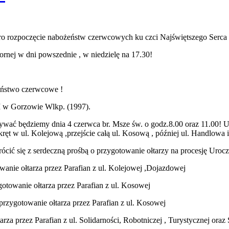
tro rozpoczęcie nabożeństw czerwcowych ku czci Najświętszego Serca 
nej w dni powszednie , w niedzielę na 17.30!
żeństwo czerwcowe !
II w Gorzowie Wlkp. (1997).
żywać będziemy dnia 4 czerwca br. Msze św. o godz.8.00 oraz 11.00! 
ęt w ul. Kolejową ,przejście całą ul. Kosową , później ul. Handlowa i 
ócić się z serdeczną prośbą o przygotowanie ołtarzy na procesję Urocz
anie ołtarza przez Parafian z ul. Kolejowej ,Dojazdowej
otowanie ołtarza przez Parafian z ul. Kosowej
rzygotowanie ołtarza przez Parafian z ul. Kosowej
a przez Parafian z ul. Solidarności, Robotniczej , Turystycznej oraz 