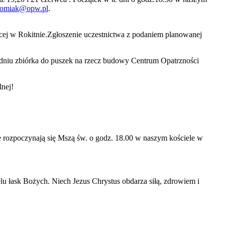
tomiak@opw.pl
.
ącej w Rokitnie.Zgłoszenie uczestnictwa z podaniem planowanej
m dniu zbiórka do puszek na rzecz budowy Centrum Opatrzności
lnej!
lne rozpoczynają się Mszą św. o godz. 18.00 w naszym kościele w
 łask Bożych. Niech Jezus Chrystus obdarza siłą, zdrowiem i