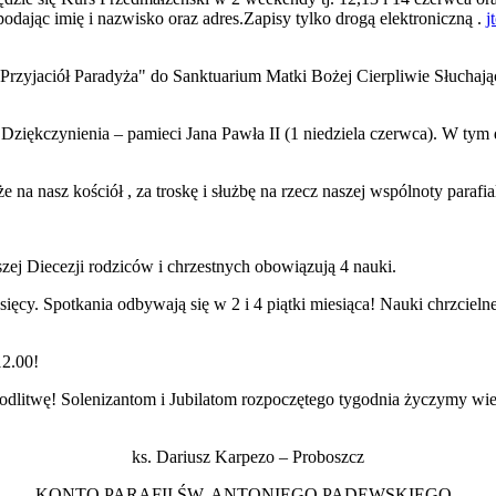
podając imię i nazwisko oraz adres.Zapisy tylko drogą elektroniczną .
j
 „Przyjaciół Paradyża" do Sanktuarium Matki Bożej Cierpliwie Słuchaj
o Dziękczynienia – pamieci Jana Pawła II (1 niedziela czerwca). W ty
e na nasz kościół , za troskę i służbę na rzecz naszej wspólnoty parafia
j Diecezji rodziców i chrzestnych obowiązują 4 nauki.
esięcy. Spotkania odbywają się w 2 i 4 piątki miesiąca! Nauki chrzcie
12.00!
itwę! Solenizantom i Jubilatom rozpoczętego tygodnia życzymy wielu
ks. Dariusz Karpezo – Proboszcz
KONTO PARAFII ŚW. ANTONIEGO PADEWSKIEGO -