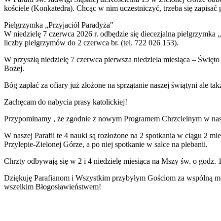
kościele (Konkatedra). Chcąc w nim uczestniczyć, trzeba się zapisać 
Pielgrzymka „Przyjaciół Paradyża"
W niedzielę 7 czerwca 2026 r. odbędzie się diecezjalna pielgrzymka
liczby pielgrzymów do 2 czerwca br. (tel. 722 026 153).
W przyszłą niedzielę 7 czerwca pierwsza niedziela miesiąca – Święt
Bożej.
Bóg zapłać za ofiary już złożone na sprzątanie naszej świątyni ale takż
Zachęcam do nabycia prasy katolickiej!
Przypominamy , że zgodnie z nowym Programem Chrzcielnym w nasze
W naszej Parafii te 4 nauki są rozłożone na 2 spotkania w ciągu 2 mi
Przylepie-Zielonej Górze, a po niej spotkanie w salce na plebanii.
Chrzty odbywają się w 2 i 4 niedzielę miesiąca na Mszy św. o godz. 
Dziękuję Parafianom i Wszystkim przybyłym Gościom za wspólną modl
wszelkim Błogosławieństwem!