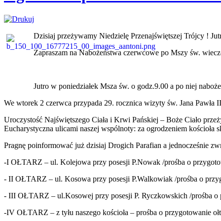
Dzisiaj przeżywamy Niedzielę Przenajświętszej Trójcy ! Ju
Zapraszam na Nabożeństwa czerwcowe po Mszy św. wieczor
Jutro w poniedziałek Msza św. o godz.9.00 a po niej nabo
We wtorek 2 czerwca przypada 29. rocznica wizyty św. Jana Pawła 
Uroczystość Najświętszego Ciała i Krwi Pańskiej – Boże Ciało prze
Eucharystyczna ulicami naszej wspólnoty: za ogrodzeniem kościoła skr
Pragnę poinformować już dzisiaj Drogich Parafian a jednocześnie zwr
-I OŁTARZ – ul. Kolejowa przy posesji P.Nowak /prośba o przygotow
- II OŁTARZ – ul. Kosowa przy posesji P.Walkowiak /prośba o przyg
- III OŁTARZ – ul.Kosowej przy posesji P. Ryczkowskich /prośba o p
-IV OŁTARZ – z tyłu naszego kościoła – prośba o przygotowanie ołtarz