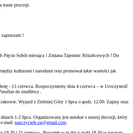
rasie procesji.
 zapraszam !
h Pięciu Sobót miesiąca ! Zmiana Tajemnic Różańcowych ! Do
między kulturami i narodami oraz promował takie wartości jak
botę -
13 czerwca.
Rozpoczyniemy dnia
4 czerwca –
w Uroczystość
arafian do modlitwy .
kowie. Wyjazd z Zielonej Góry 1 lipca o godz. 12.00. Zapisy oraz
ach 1-2 lipca. Organizowany jest autokar z naszej diecezji, który
 e-mail:
nauczyciele.zg@gmail.com
az 19,20 i 21 czerwca . Początek w te dni o godz.18.30 w naszym