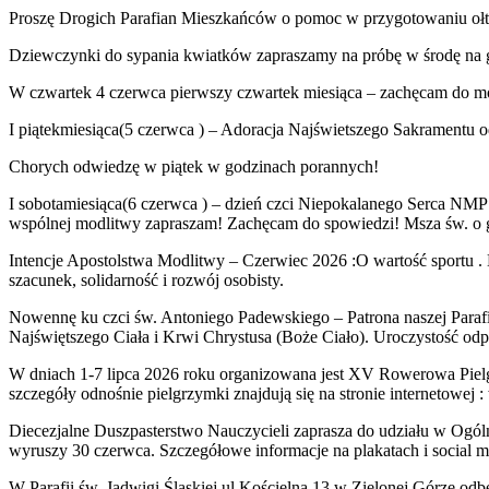
Proszę Drogich Parafian Mieszkańców o pomoc w przygotowaniu ołtar
Dziewczynki do sypania kwiatków zapraszamy na próbę w środę na 
W czwartek 4 czerwca pierwszy czwartek miesiąca – zachęcam do mo
I piątek
miesiąca
(5 czerwca )
– Adoracja Najświetszego Sakramentu od
Chorych odwiedzę w piątek w godzinach porannych!
I sobota
miesiąca
(6 czerwca )
–
dzień czci Niepokalanego Serca NMP
wspólnej modlitwy zapraszam! Zachęcam do spowiedzi!
Msza św. o 
Intencje Apostolstwa Modlitwy
–
Czerwiec 2026
:
O wartość sportu .
szacunek, solidarność i rozwój osobisty.
Nowenn
ę ku czci św. Antoniego Padewskiego – Patrona naszej Parafi
Najświętszego Ciała i Krwi Chrystusa (Boże Ciało)
.
Uroczystość odp
W dniach 1-7 lipca 2026 roku organizowana jest XV Rowerowa Pielg
szczegóły odnośnie pielgrzymki znajdują się na stronie internetowej
Diecezjalne Duszpasterstwo Nauczycieli zaprasza do udziału w Ogóln
wyruszy 30 czerwca. Szczegółowe informacje na plakatach i social 
W Parafii św. Jadwigi Śląskiej ul.Kościelna 13 w Zielonej Górze odb