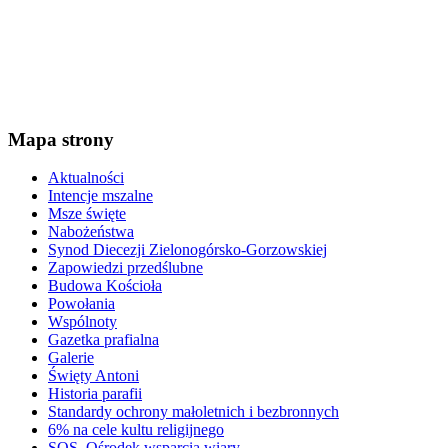
Mapa strony
Aktualności
Intencje mszalne
Msze święte
Nabożeństwa
Synod Diecezji Zielonogórsko-Gorzowskiej
Zapowiedzi przedślubne
Budowa Kościoła
Powołania
Wspólnoty
Gazetka prafialna
Galerie
Święty Antoni
Historia parafii
Standardy ochrony małoletnich i bezbronnych
6% na cele kultu religijnego
SOS. Ośrodek wsparcia wiary