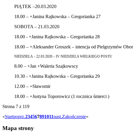
PIĄTEK –20.03.2020
18.00 – +Janina Rajkowska – Gregorianka 27
SOBOTA – 21.03.2020
18.00 - +Janina Rajkowska – Gregorianka 28
18.00 – +Aleksander Groszek – intencja od Pielgrzymów Obo
NIEDZIELA – 22.03.2020 – IV NIEDZIELA WIELKIEGO POSTU
8.00 – +Jan +Waleria Szajkowscy
10.30 - +Janina Rajkowska – Gregorianka 29
12.00 – +Sławomir
18.00 – +Justyna Toporowicz (1 rocznica śmierci )
Strona 7 z 119
«
Start
poprz.
2
3
4
5
6
7
8
9
10
11
nast.
Zakończenie
»
Mapa strony