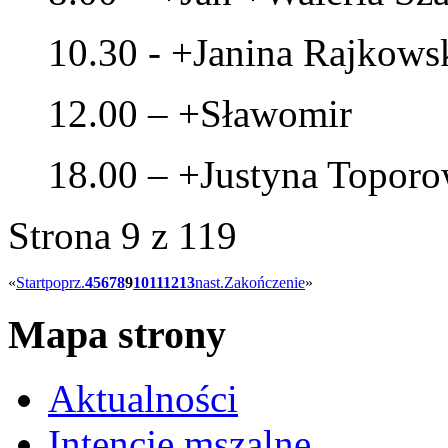
10.30 - +Janina Rajkows
12.00 – +Sławomir
18.00 – +Justyna Toporow
Strona 9 z 119
«
Start
poprz.
4
5
6
7
8
9
10
11
12
13
nast.
Zakończenie
»
Mapa strony
Aktualności
Intencje mszalne