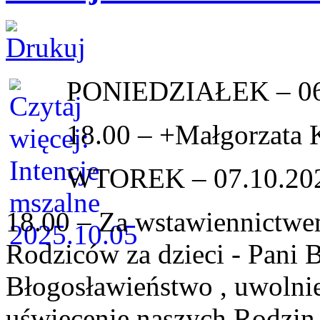
PONIEDZIAŁEK – 06
18.00 – +Małgorzata 
WTOREK – 07.10.20
18.00 – Za wstawiennictwe
Rodziców za dzieci - Pani 
Błogosławieństwo , uwolnie
uświecenie naszych Rodzin