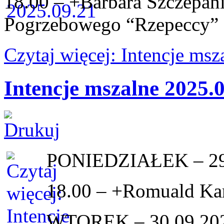
18.00 – +Barbara Szczepani
Pogrzebowego “Rzepeccy”
Czytaj więcej: Intencje ms
Intencje mszalne 2025.
PONIEDZIAŁEK – 29
18.00 – +Romuald Ka
WTOREK – 30.09.20